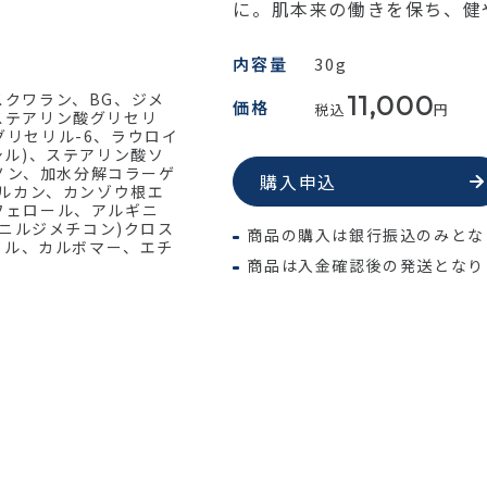
に。肌本来の働きを保ち、健
内容量
30g
クワラン、BG、ジメ
11,000
価格
税込
円
ステアリン酸グリセリ
リセリル-6、ラウロイ
シル)、ステアリン酸ソ
キノン、加水分解コラーゲ
購入申込
グルカン、カンゾウ根エ
フェロール、アルギニ
ビニルジメチコン)クロス
商品の購入は銀行振込のみとな
リル、カルボマー、エチ
商品は入金確認後の発送となり